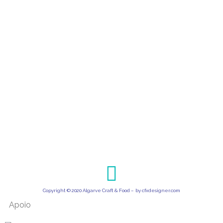
Copyright © 2020 Algarve Craft & Food – by
cfxdesigner.com
Apoio